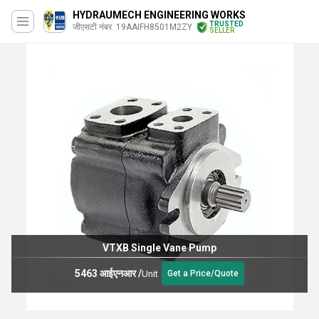
HYDRAUMECH ENGINEERING WORKS
TRUSTED
जीएसटी नंबर. 19AAIFH8501M2ZY
SELLER
VTXB Single Vane Pump
5463 आईएनआर
/
Unit
Get a Price/Quote