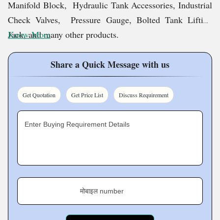
Manifold Block, Hydraulic Tank Accessories, Industrial
Check Valves, Pressure Gauge, Bolted Tank Lifting
Jack, and many other products.
Know More
Mission
Share a Quick Message with us
Our mission statement truly defines who we are and the
Get Quotation
Get Price List
Discuss Requirement
reason for our existence. The statement includes the
commitment to provide excellent service to respectable
Enter Buying Requirement Details
clients and to strategically grow and expand our
operations across the nation to well-serve clients.
Vision
मोबाइल number
Our vision is to lead the industry by providing highly