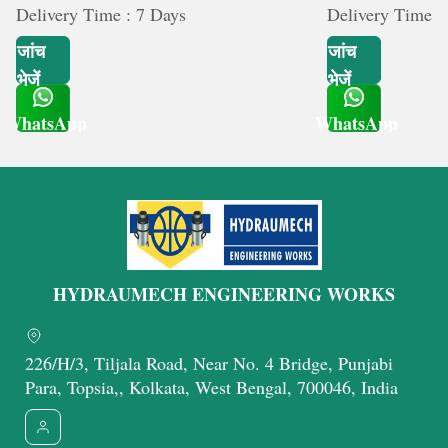
Delivery Time : 7 Days
Delivery Time :
जांच
जांच
भेजें
भेजें
WhatsApp
WhatsApp
Get Latest Price
Get Latest Price
HYDRAUMECH ENGINEERING WORKS
226/H/3, Tiljala Road, Near No. 4 Bridge, Punjabi
Para, Topsia,, Kolkata, West Bengal, 700046, India