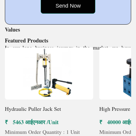
efficient, productive, and economic solutions to
customers industrial requirements.
Values
Featured Products
In our long business journey in the market, we have
developed strong goodwill because of
Hydraulic Puller Jack Set
High Pressure 
₹ 5463 आईएनआर /Unit
₹ 40000 आईएन
Minimum Order Quantity : 1 Unit
Minimum Order Q