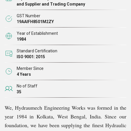
हमने अपनी पेशकशों की सूची में बड़ी संख्या में उत्पादों को बनाए रखा
and Supplier and Trading Company
है, जिससे हम विभिन्न उद्योगों के कई ग्राहकों की आवश्यकताओं को
GST Number
पूरा कर सकते हैं। हमारा प्रत्येक उत्पाद उद्योग द्वारा निर्धारित
19AAIFH8501M2ZY
मानदंडों और मानकों के अनुसार सटीक रूप से तैयार करके
Year of Establishment
उत्कृष्टता के प्रति हमारी प्रतिबद्धता को दर्शाता
है।
1984
Standard Certification
ISO 9001: 2015
Member Since
4 Years
No of Staff
35
We, Hydraumech Engineering Works was formed in the
year 1984 in Kolkata, West Bengal, India. Since our
foundation, we have been supplying the finest Hydraulic