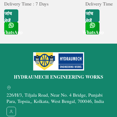
Delivery Time : 7 Days
Delivery Time :
जांच
जांच
भेजें
भेजें
WhatsApp
WhatsApp
Get Latest Price
Get Latest Price
HYDRAUMECH ENGINEERING WORKS
226/H/3, Tiljala Road, Near No. 4 Bridge, Punjabi
Para, Topsia,, Kolkata, West Bengal, 700046, India