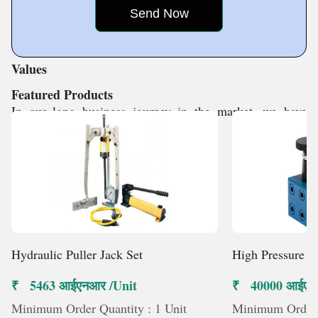
efficient, productive, and economic solutions to
customers industrial requirements.
Values
Featured Products
In our long business journey in the market, we have
developed strong goodwill because of
Hydraulic Puller Jack Set
High Pressure 
₹ 5463 आईएनआर /Unit
₹ 40000 आईएन
Minimum Order Quantity : 1 Unit
Minimum Order Q