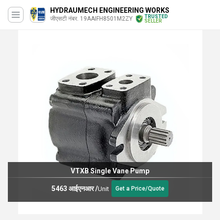
HYDRAUMECH ENGINEERING WORKS
TRUSTED
जीएसटी नंबर. 19AAIFH8501M2ZY
SELLER
VTXB Single Vane Pump
5463 आईएनआर
/
Unit
Get a Price/Quote