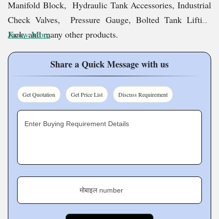
Manifold Block, Hydraulic Tank Accessories, Industrial
Check Valves, Pressure Gauge, Bolted Tank Lifting
Jack, and many other products.
Know More
Mission
Share a Quick Message with us
Our mission statement truly defines who we are and the
Get Quotation
Get Price List
Discuss Requirement
reason for our existence. The statement includes the
commitment to provide excellent service to respectable
Enter Buying Requirement Details
clients and to strategically grow and expand our
operations across the nation to well-serve clients.
Vision
मोबाइल number
Our vision is to lead the industry by providing highly