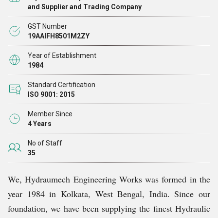
हमने अपनी पेशकशों की सूची में बड़ी संख्या में उत्पादों को बनाए रखा
and Supplier and Trading Company
है, जिससे हम विभिन्न उद्योगों के कई ग्राहकों की आवश्यकताओं को
GST Number
पूरा कर सकते हैं। हमारा प्रत्येक उत्पाद उद्योग द्वारा निर्धारित
19AAIFH8501M2ZY
मानदंडों और मानकों के अनुसार सटीक रूप से तैयार करके
Year of Establishment
उत्कृष्टता के प्रति हमारी प्रतिबद्धता को दर्शाता
है।
1984
Standard Certification
ISO 9001: 2015
Member Since
4 Years
No of Staff
35
We, Hydraumech Engineering Works was formed in the
year 1984 in Kolkata, West Bengal, India. Since our
foundation, we have been supplying the finest Hydraulic